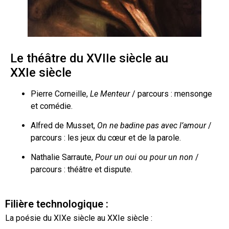
Le théâtre du XVII
e
siècle au
XXI
e
siècle
Pierre Corneille,
Le
Menteur
/ parcours : mensonge
et comédie.
Alfred de Musset,
On ne badine pas avec l’amour
/
parcours : les jeux du cœur et de la parole.
Nathalie Sarraute,
Pour un oui ou pour un non
/
parcours : théâtre et dispute.
Filière technologique :
La poésie du XIX
e
siècle au XXI
e
siècle :