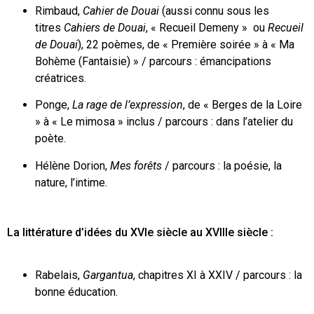
Rimbaud,
Cahier de Douai
(aussi connu sous les
titres
Cahiers de Douai
,
« Recueil Demeny »
ou
Recueil
de Douai
), 22 poèmes, de « Première soirée » à « Ma
Bohème (Fantaisie) » / parcours : émancipations
créatrices.
Ponge,
La rage de l’expression
, de « Berges de la Loire
» à « Le mimosa » inclus / parcours : dans l’atelier du
poète.
Hélène Dorion,
Mes forêts
/ parcours : la poésie, la
nature, l’intime.
La littérature d’idées du XVI
e
siècle au XVIII
e
siècle :
Rabelais,
Gargantua
, chapitres XI à XXIV / parcours : la
bonne éducation.