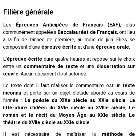
Filière générale
Les
Épreuves Anticipées de Français (EAF)
, plus
communément appelées
Baccalauréat de Français
, ont lieu
à la fin de l’année de première, au mois de juin. Elles se
composent d’une
épreuve écrite
et d’une
épreuve orale
.
L’
épreuve écrite
dure
quatre heures
et repose sur le choix
entre un
commentaire de texte
et une
dissertation sur
œuvre
. Aucun document n’est autorisé.
Le texte dont il faut réaliser le commentaire est un
texte
inconnu
et porte sur un objet d’étude abordé au cours de
l’année :
La poésie du XIX
e
siècle au XXI
e
siècle
,
La
littérature d’idées du XVI
e
siècle au XVIII
e
siècle
,
Le
roman et le récit du Moyen Âge au XXI
e
siècle
,
Le
théâtre du XVII
e
siècle au XXI
e
siècle
.
Il est nécessaire de maîtriser la
méthode de