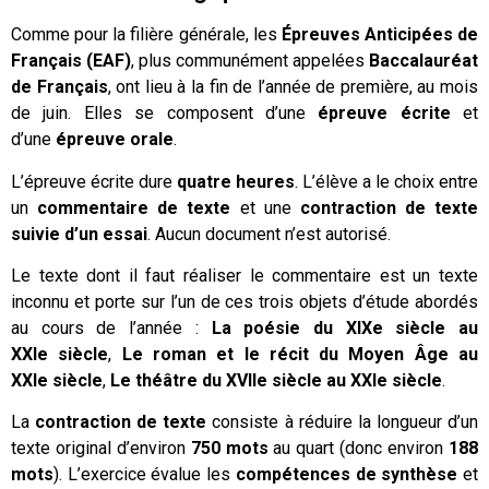
Comme pour la filière générale, les
Épreuves Anticipées de
Français (EAF)
, plus communément appelées
Baccalauréat
de Français
, ont lieu à la fin de l’année de
p
remière, au mois
de juin. Elles se composent d’une
épreuve écrite
et
d’une
épreuve orale
.
L’épreuve écrite dure
quatre heures
. L’élève a le choix entre
un
commentaire de texte
et une
contraction de texte
suivie d’un essai
.
Aucun document n’est autorisé.
Le texte dont il faut réaliser le commentaire est un texte
inconnu et porte sur
l’un de ces trois
objets d’étude abordés
au cours de l’année
:
La poésie du XIX
e
siècle au
XXI
e
siècle
,
Le roman et le récit du Moyen Âge au
XXI
e
siècle
,
Le théâtre du XVII
e
siècle au XXI
e
siècle
.
La
contraction de texte
consiste à réduire la longueur d’un
texte original d’environ
750 mots
au quart (donc environ
188
mots
). L’exercice évalue les
compétences de synthèse
et