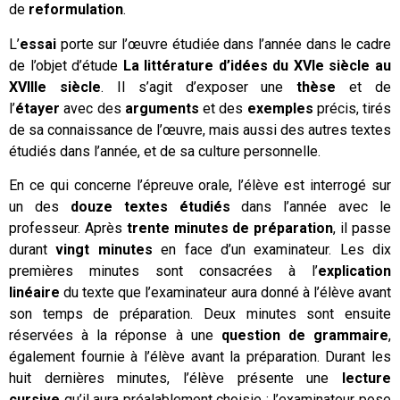
de
reformulation
.
L’
essai
porte sur l’œuvre étudiée dans l’année dans le cadre
de l’objet d’étude
La littérature d’idées du XVI
e
siècle au
XVIII
e
siècle
.
Il s’agit d’exposer une
thèse
et de
l’
étayer
avec des
arguments
et des
exemples
précis, tirés
de sa connaissance de l’œuvre, mais aussi des autres textes
étudiés dans l’année, et de sa culture personnelle.
En ce qui concerne l’épreuve orale, l’élève est interrogé sur
un des
douze textes
étudiés
dans l’année avec le
professeur. Après
trente minutes de préparation
, il passe
durant
vingt minutes
en face d’un examinateur. Les dix
premières minutes sont consacrées à l’
explication
linéaire
du texte que l’examinateur aura donné à l’élève avant
son temps de préparation. Deux minutes sont ensuite
réservées à la réponse à une
question de grammaire
,
également fournie à l’élève avant la préparation. Durant les
huit dernières minutes, l’élève présente une
lecture
cursive
qu’il aura préalablement choisie ; l’examinateur pose