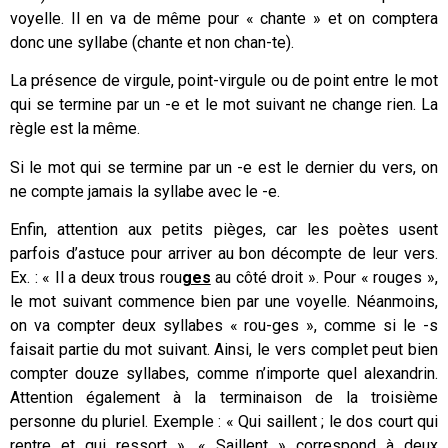
voyelle. Il en va de même pour « chante » et on comptera
donc une syllabe (chante et non chan-te).
La présence de virgule, point-virgule ou de point entre le mot
qui se termine par un -e et le mot suivant ne change rien. La
règle est la même.
Si le mot qui se termine par un -e est le dernier du vers, on
ne compte jamais la syllabe avec le -e.
Enfin, attention aux petits pièges, car les poètes usent
parfois d’astuce pour arriver au bon décompte de leur vers.
Ex. : « Il a deux trous rou
ges
au côté droit ». Pour « rouges »,
le mot suivant commence bien par une voyelle. Néanmoins,
on va compter deux syllabes « rou-ges », comme si le -s
faisait partie du mot suivant. Ainsi, le vers complet peut bien
compter douze syllabes, comme n’importe quel alexandrin.
Attention également à la terminaison de la troisième
personne du pluriel. Exemple : « Qui saillent ; le dos court qui
rentre et qui ressort ». « Saillent » correspond à deux